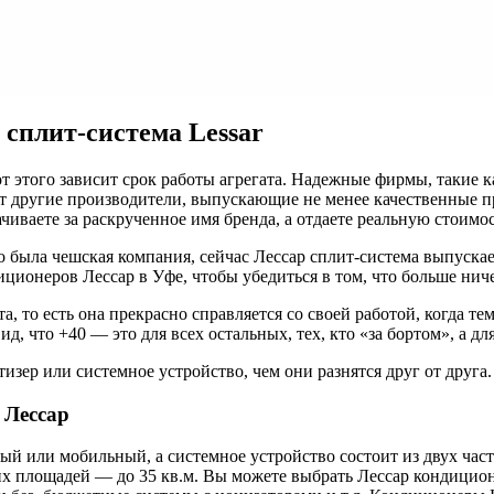
 сплит-система Lessar
ого зависит срок работы агрегата. Надежные фирмы, такие как To
т другие производители, выпускающие не менее качественные п
иваете за раскрученное имя бренда, а отдаете реальную стоимост
 была чешская компания, сейчас Лессар сплит-система выпускает
ционеров Лессар в Уфе, чтобы убедиться в том, что больше ниче
, то есть она прекрасно справляется со своей работой, когда тем
д, что +40 — это для всех остальных, тех, кто «за бортом», а дл
зер или системное устройство, чем они разнятся друг от друга.
 Лессар
ый или мобильный, а системное устройство состоит из двух час
 площадей — до 35 кв.м. Вы можете выбрать Лессар кондиционе