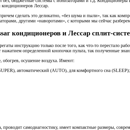
без, бюджетные системы с ионизаторами и т.д. Кондиционеры L
й кондиционеров Лессар.
причем сделать это деликатно, «без шума и пыли», так как комп
торами, другими «наворотами», с которыми мы сейчас разберемс
ar кондиционеров и Лессар сплит-сист
регаты инструкцию только после того, как что-то перестало работ
 нажатием определенной кнопочки пульта, так полученные знан
 обогрев, осушение воздуха. Имеют:
SUPER), автоматический (AUTO), для комфортного сна (SLEEP);
, проводит самодиагностику, имеет компактные размеры, совре