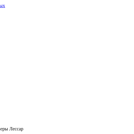
ных
еры Лессар