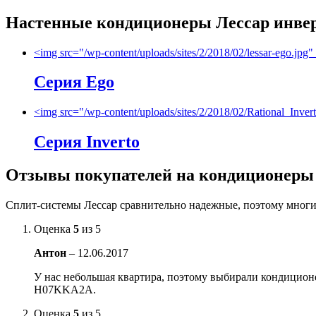
Настенные кондиционеры Лессар инвер
<img src="/wp-content/uploads/sites/2/2018/02/lessar-ego.j
Серия Ego
<img src="/wp-content/uploads/sites/2/2018/02/Rational_Inve
Серия Inverto
Отзывы покупателей на кондиционеры 
Сплит-системы Лессар сравнительно надежные, поэтому многие
Оценка
5
из 5
Антон
–
12.06.2017
У нас небольшая квартира, поэтому выбирали кондиционер
H07KKA2A.
Оценка
5
из 5