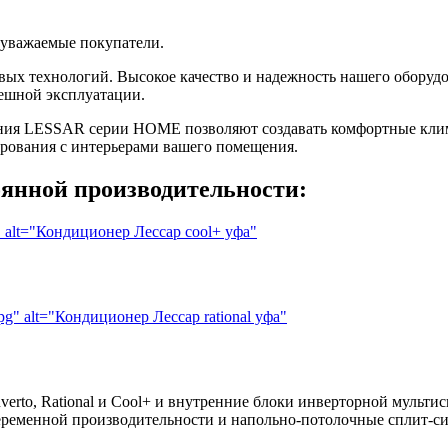
, уважаемые покупатели.
х технологий. Высокое качество и надежность нашего оборудо
ешной эксплуатации.
ия LESSAR серии HOME позволяют создавать комфортные климат
рования с интерьерами вашего помещения.
янной производительности:
pg" alt="Кондиционер Лессар cool+ уфа"
.jpg" alt="Кондиционер Лессар rational уфа"
rto, Rational и Cool+ и внутренние блоки инверторной мультис
ременной производительности и напольно-потолочные сплит-с