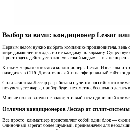
Выбор за вами: кондиционер Lessar или
Первым делом нужно выбрать компанию-производителя, ведь от эт
мире домашней погоды, но не каждому по карману. Существую
Просто здесь действует закон «высокой моды» — вы не переплач
К таким маркам относятся кондиционеры Lessar. Изначально это
находится в СПб. Достаточно зайти на официальный сайт конди
Сплит-система Лессар разработана с учетом российского климата
почувствуете жары, прибор будет незаметно, бесшумно делать ви
Многие пользователи не знают, что выбрать: одиночный климати
Отличия кондиционеров Лессар от сплит-системы
Все просто: климатизер представляет собой один блок — оконн
Одиночный агрегат более шумный, предназначен для небольших