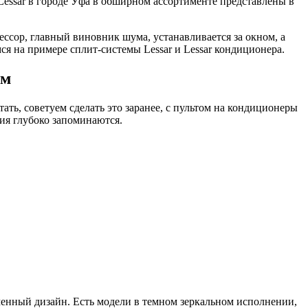
essar в городе Уфа в обширном ассортименте представлены в
рессор, главный виновник шума, устанавливается за окном, а
я на примере сплит-системы Lessar и Lessar кондиционера.
ем
ать, советуем сделать это заранее, с пультом на кондиционеры
ия глубоко запоминаются.
менный дизайн. Есть модели в темном зеркальном исполнении,