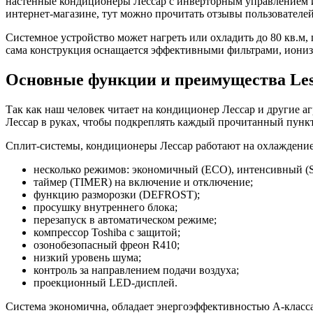
настенные кондиционеры Лессар с инверторным управлением и 
интернет-магазине, тут можно прочитать отзывы пользователе
Системное устройство может нагреть или охладить до 80 кв.м, 
сама конструкция оснащается эффективными фильтрами, иониза
Основные функции и преимущества Less
Так как наш человек читает на кондиционер Лессар и другие аг
Лессар в руках, чтобы подкреплять каждый прочитанный пункт
Сплит-системы, кондиционеры Лессар работают на охлаждение,
несколько режимов: экономичный (ECO), интенсивный (
таймер (TIMER) на включение и отключение;
функцию разморозки (DEFROST);
просушку внутреннего блока;
перезапуск в автоматическом режиме;
компрессор Toshiba с защитой;
озонобезопасный фреон R410;
низкий уровень шума;
контроль за направлением подачи воздуха;
проекционный LED-дисплей.
Система экономична, обладает энергоэффективностью А-класса