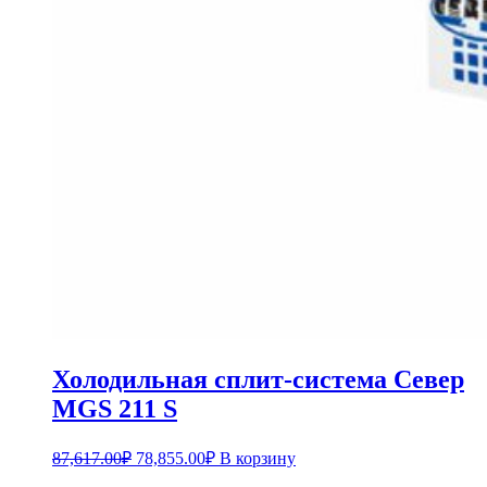
Холодильная сплит-система Север
MGS 211 S
87,617.00
₽
78,855.00
₽
В корзину