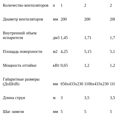
Количество вентиляторов
n
1
2
2
Диаметр вентиляторов
мм
200
200
20
Внутренний объем
испарителя
дм3
1,45
1,71
1,
Площадь поверхности
м2
4,25
5,15
5,
Мощность оттайки
кВт
0,65
1,2
1,2
Габаритные размеры
(ДхШхВ)
мм
656x433x230
1106x433x230
11
Длина струи
м
3
3,5
3,5
Шаг ламели
мм
5
5
5