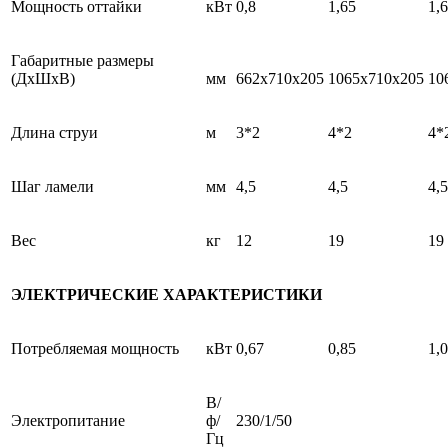
Мощность оттайки
кВт
0,8
1,65
1,
Габаритные размеры
(ДхШхВ)
мм
662x710x205
1065x710x205
10
Длина струи
м
3*2
4*2
4*
Шаг ламели
мм
4,5
4,5
4,5
Вес
кг
12
19
19
ЭЛЕКТРИЧЕСКИЕ ХАРАКТЕРИСТИКИ
Потребляемая мощность
кВт
0,67
0,85
1,
В/
Электропитание
ф/
230/1/50
Гц