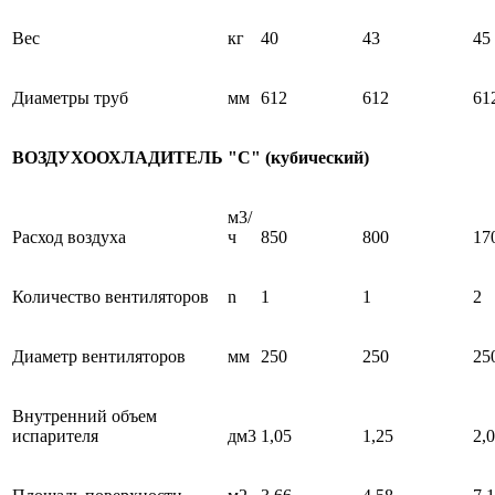
Вес
кг
40
43
45
Диаметры труб
мм
612
612
61
ВОЗДУХООХЛАДИТЕЛЬ "С" (кубический)
м3/
Расход воздуха
ч
850
800
17
Количество вентиляторов
n
1
1
2
Диаметр вентиляторов
мм
250
250
25
Внутренний объем
испарителя
дм3
1,05
1,25
2,