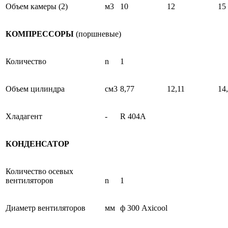
Объем камеры (2)
м3
10
12
15
КОМПРЕССОРЫ
(поршневые)
Количество
n
1
Объем цилиндра
см3
8,77
12,11
14
Хладагент
-
R 404A
КОНДЕНСАТОР
Количество осевых
вентиляторов
n
1
Диаметр вентиляторов
мм
ф 300 Axicool