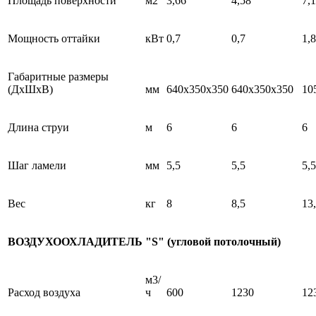
Площадь поверхности
м2
3,66
4,58
7,
Мощность оттайки
кВт
0,7
0,7
1,8
Габаритные размеры
(ДхШхВ)
мм
640x350x350
640x350x350
10
Длина струи
м
6
6
6
Шаг ламели
мм
5,5
5,5
5,5
Вес
кг
8
8,5
13
ВОЗДУХООХЛАДИТЕЛЬ "S" (угловой потолочный)
м3/
Расход воздуха
ч
600
1230
12