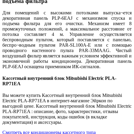
подъема фильтра
Для помещений с высокими потолками выпуска¬ется
декоративная панель PLP-6EAJ с механизмом спуска и
подъема фильтра для его очистки. Механизм имеет 8
промежуточных положений, а максимальное расстояние от
потолка составляет 4 м. Управление осуществляется
беспроводным пультом, который поставляется с панелью,
беспро¬водным пультом PAR-SL100A-E или с помощью
проводного настенного пульта PAR-33MAAG. Чистый
воздушный фильтр является важным условием эффективной и
экономичной работы кондиционера. Декоративная панель
PLP-6EAJ оснащена приемником ИК-сигналов.
Кассетный внутренний блок Mitsubishi Electric PLA-
RP71EA
Вы можете купить Кассетный внутренний блок Mitsubishi
Electric PLA-RP71EA в интернет-магазине Эйркон по
выгодной цене. Кассетный внутренний блок Mitsubishi Electric
PLA-RP71EA : описание, фото, характеристики, отзывы
покупателей, инструкция, коды ошибок (в вкладке
документация) и аксессуары.
Смотреть все кондиционеры кассетного типа