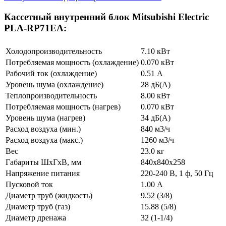
Кассетный внутренний блок Mitsubishi Electric
PLA-RP71EA:
Холодопроизводительность
7.10 кВт
Потребляемая мощность (охлаждение)
0.070 кВт
Рабочий ток (охлаждение)
0.51 А
Уровень шума (охлаждение)
28 дБ(А)
Теплопроизводительность
8.00 кВт
Потребляемая мощность (нагрев)
0.070 кВт
Уровень шума (нагрев)
34 дБ(А)
Расход воздуха (мин.)
840 м3/ч
Расход воздуха (макс.)
1260 м3/ч
Вес
23.0 кг
Габариты ШхГхВ, мм
840x840x258
Напряжение питания
220-240 В, 1 ф, 50 Гц
Пусковой ток
1.00 А
Диаметр труб (жидкость)
9.52 (3/8)
Диаметр труб (газ)
15.88 (5/8)
Диаметр дренажа
32 (1-1/4)