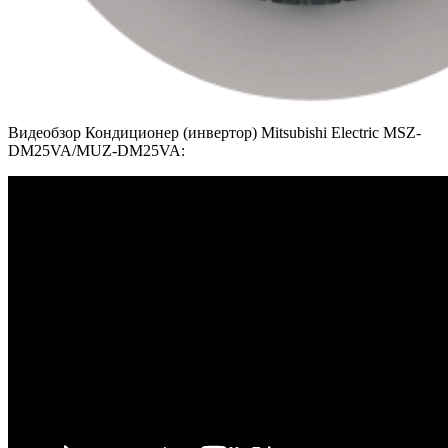
Видеобзор Кондиционер (инвертор) Mitsubishi Electric MSZ-
DM25VA/MUZ-DM25VA: