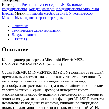
Категории:
Premium inverter серия LN
,
Бытовые
кондиционеры
,
Кондиционеры
,
Кондиционеры Mitsubishi
Electric
Метки:
mitsubishi electric серия LN
,
компрессор
Mitsubishi
,
кондиционер инверторный
Описание
Технические характеристики
Документация
Отзывы (1)
Описание
Кондиционер (инвертор) Mitsubishi Electric MSZ-
LN25VGB/MUZ-LN25VG (черный)
Серия PREMIUM INVERTER (MSZ-LN) формирует высший,
премиальный сегмент на рынке климатической техники. В
этой модели сочетаются и изящный внешний вид,
разнообразная цветовая палитра и высочайшие технические
характеристики. Серия “Премиум инвертор” имеет
максимальный набор функций и возможностей: плазменная
очистка воздуха, инновационная функция 3D I-SEE, система
независимых воздушных жалюзи, уникальное гибридное
покрытие для защиты от грязи и пыли, встроенный Wi-Fi.