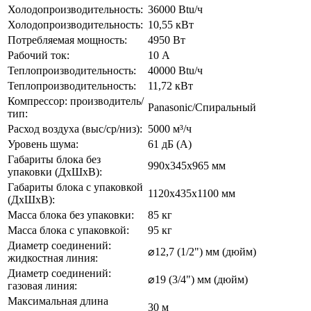
Холодопроизводительность:
36000 Btu/ч
Холодопроизводительность:
10,55 кВт
Потребляемая мощность:
4950 Вт
Рабочий ток:
10 А
Теплопроизводительность:
40000 Btu/ч
Теплопроизводительность:
11,72 кВт
Компрессор: производитель/
Panasonic/Спиральный
тип:
Расход воздуха (выс/ср/низ):
5000 м³/ч
Уровень шума:
61 дБ (А)
Габариты блока без
990x345x965 мм
упаковки (ДхШхВ):
Габариты блока с упаковкой
1120x435x1100 мм
(ДхШхВ):
Масса блока без упаковки:
85 кг
Масса блока с упаковкой:
95 кг
Диаметр соединений:
⌀12,7 (1/2") мм (дюйм)
жидкостная линия:
Диаметр соединений:
⌀19 (3/4") мм (дюйм)
газовая линия:
Максимальная длина
30 м