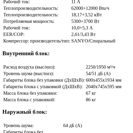
Рабочий ток:
11 А
Теплопроизводительность:
62000+12000 Btu/ч
Теплопроизводительность:
18,17+3,52 кВт
Потребляемая мощность:
5300+3700 Вт
Рабочий ток:
10,0+5,3 А
EER/COP:
2,61/3,43 Вт
Компрессор: производитель/тип:
SANYO/Спиральный
Внутренний блок:
Расход воздуха (выс/низ):
2250/1950 м³/ч
Уровень шума (выс/низ):
54/51 дБ (А)
Габариты блока без упаковки (ДхШхВ):
600x455x1934 мм
Габариты блока с упаковкой (ДхШхВ):
2040x745x595 мм
Масса блока без упаковки:
67 кг
Масса блока с упаковкой:
86 кг
Наружный блок:
Уровень шума:
64 дБ (А)
Габариты блока без