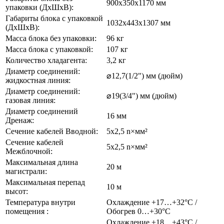
900x350x1170 мм
упаковки (ДхШхВ):
Габариты блока с упаковкой
1032x443x1307 мм
(ДхШхВ):
Масса блока без упаковки:
96 кг
Масса блока с упаковкой:
107 кг
Количество хладагента:
3,2 кг
Диаметр соединений:
⌀12,7(1/2") мм (дюйм)
жидкостная линия:
Диаметр соединений:
⌀19(3/4") мм (дюйм)
газовая линия:
Диаметр соединений
16 мм
Дренаж:
Сечение кабелей Вводной:
5х2,5 n×мм²
Сечение кабелей
5х2,5 n×мм²
Межблочной:
Максимальная длина
20 м
магистрали:
Максимальная перепад
10 м
высот:
Температура внутри
Охлаждение +17…+32°C /
помещения :
Обогрев 0…+30°C
Охлаждение +18…+43°C /