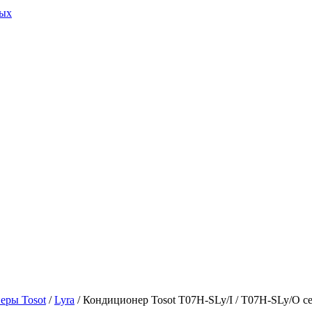
ных
еры Tosot
/
Lyra
/ Кондиционер Tosot T07H-SLy/I / T07H-SLy/O 