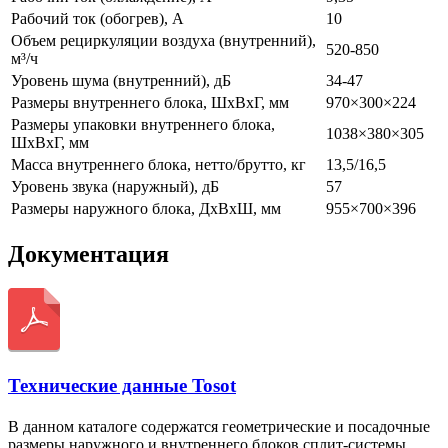
Рабочий ток (обогрев), А
10
Объем рециркуляции воздуха (внутренний),
520-850
м³/ч
Уровень шума (внутренний), дБ
34-47
Размеры внутреннего блока, ШxВxГ, мм
970×300×224
Размеры упаковки внутреннего блока,
1038×380×305
ШxВxГ, мм
Масса внутреннего блока, нетто/брутто, кг
13,5/16,5
Уровень звука (наружный), дБ
57
Размеры наружного блока, ДхВхШ, мм
955×700×396
Документация
Технические данные Tosot
В данном каталоге содержатся геометрические и посадочные
размеры наружного и внутреннего блоков сплит-системы,