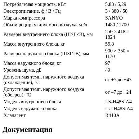
Потребляемая мощность, кВт
5,83 / 5,29
Электропитание, ф / В / Гц
3 / 380 / 50
Марка компрессора
SANYO
Объем рециркулируемого воздуха, м³/ч
1480 / 1700
550 × 418 ×
Размеры внутреннего блока (Ш×Г×В), мм
1824
Масса внутреннего блока, кг
55,8
900 × 350 ×
Размеры наружного блока (Ш×Г×В), мм
1170
Масса наружного блока, кг
97
Уровень шума, дБ
49
Допустимая темп. наружного воздуха
от +5 до +43
(охлаждение), °C
Допустимая темп. наружного воздуха
от –7 до +24
(обогрев), °C
Модель внутреннего блока
LS-H48SIA4
Модель наружного блока
LU-H48SIA4
Хладагент
R410A
Документация