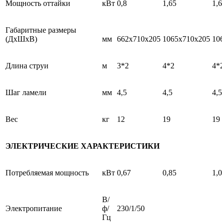
Мощность оттайки
кВт
0,8
1,65
1,
Габаритные размеры
(ДхШхВ)
мм
662x710x205
1065x710x205
10
Длина струи
м
3*2
4*2
4*
Шаг ламели
мм
4,5
4,5
4,5
Вес
кг
12
19
19
ЭЛЕКТРИЧЕСКИЕ ХАРАКТЕРИСТИКИ
Потребляемая мощность
кВт
0,67
0,85
1,
В/
Электропитание
ф/
230/1/50
Гц