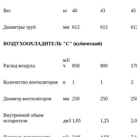
Вес
кг
40
43
45
Диаметры труб
мм
612
612
61
ВОЗДУХООХЛАДИТЕЛЬ "С" (кубический)
м3/
Расход воздуха
ч
850
800
17
Количество вентиляторов
n
1
1
2
Диаметр вентиляторов
мм
250
250
25
Внутренний объем
испарителя
дм3
1,05
1,25
2,