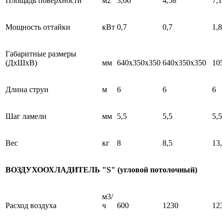
Площадь поверхности
м2
3,66
4,58
7,
Мощность оттайки
кВт
0,7
0,7
1,8
Габаритные размеры
(ДхШхВ)
мм
640x350x350
640x350x350
10
Длина струи
м
6
6
6
Шаг ламели
мм
5,5
5,5
5,5
Вес
кг
8
8,5
13
ВОЗДУХООХЛАДИТЕЛЬ "S" (угловой потолочный)
м3/
Расход воздуха
ч
600
1230
12