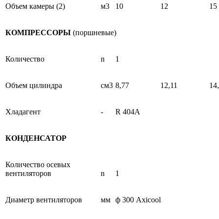
Объем камеры (2)
м3
10
12
15
КОМПРЕССОРЫ
(поршневые)
Количество
n
1
Объем цилиндра
см3
8,77
12,11
14
Хладагент
-
R 404A
КОНДЕНСАТОР
Количество осевых
вентиляторов
n
1
Диаметр вентиляторов
мм
ф 300 Axicool