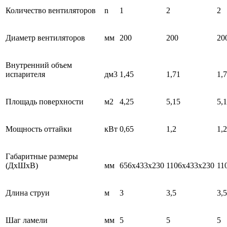
Количество вентиляторов
n
1
2
2
Диаметр вентиляторов
мм
200
200
20
Внутренний объем
испарителя
дм3
1,45
1,71
1,
Площадь поверхности
м2
4,25
5,15
5,
Мощность оттайки
кВт
0,65
1,2
1,2
Габаритные размеры
(ДхШхВ)
мм
656x433x230
1106x433x230
11
Длина струи
м
3
3,5
3,5
Шаг ламели
мм
5
5
5