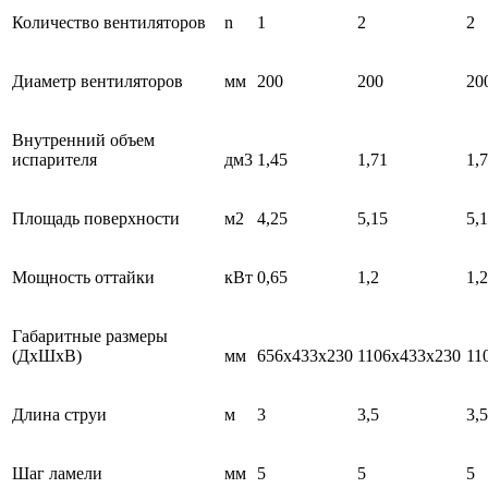
Количество вентиляторов
n
1
2
2
Диаметр вентиляторов
мм
200
200
20
Внутренний объем
испарителя
дм3
1,45
1,71
1,
Площадь поверхности
м2
4,25
5,15
5,
Мощность оттайки
кВт
0,65
1,2
1,2
Габаритные размеры
(ДхШхВ)
мм
656x433x230
1106x433x230
11
Длина струи
м
3
3,5
3,5
Шаг ламели
мм
5
5
5