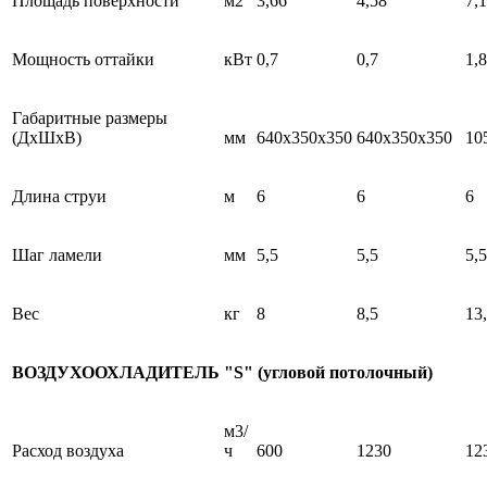
Площадь поверхности
м2
3,66
4,58
7,
Мощность оттайки
кВт
0,7
0,7
1,8
Габаритные размеры
(ДхШхВ)
мм
640x350x350
640x350x350
10
Длина струи
м
6
6
6
Шаг ламели
мм
5,5
5,5
5,5
Вес
кг
8
8,5
13
ВОЗДУХООХЛАДИТЕЛЬ "S" (угловой потолочный)
м3/
Расход воздуха
ч
600
1230
12