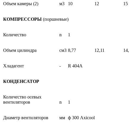
Объем камеры (2)
м3
10
12
15
КОМПРЕССОРЫ
(поршневые)
Количество
n
1
Объем цилиндра
см3
8,77
12,11
14
Хладагент
-
R 404A
КОНДЕНСАТОР
Количество осевых
вентиляторов
n
1
Диаметр вентиляторов
мм
ф 300 Axicool