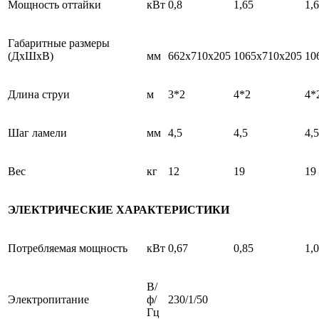
Мощность оттайки
кВт
0,8
1,65
1,
Габаритные размеры
(ДхШхВ)
мм
662x710x205
1065x710x205
10
Длина струи
м
3*2
4*2
4*
Шаг ламели
мм
4,5
4,5
4,5
Вес
кг
12
19
19
ЭЛЕКТРИЧЕСКИЕ ХАРАКТЕРИСТИКИ
Потребляемая мощность
кВт
0,67
0,85
1,
В/
Электропитание
ф/
230/1/50
Гц