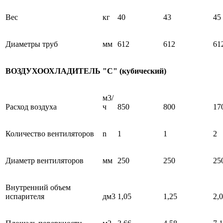
Вес
кг
40
43
45
Диаметры труб
мм
612
612
61
ВОЗДУХООХЛАДИТЕЛЬ "С" (кубический)
м3/
Расход воздуха
ч
850
800
17
Количество вентиляторов
n
1
1
2
Диаметр вентиляторов
мм
250
250
25
Внутренний объем
испарителя
дм3
1,05
1,25
2,