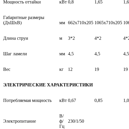
Мощность оттайки
кВт
0,8
1,65
1,
Габаритные размеры
(ДхШхВ)
мм
662x710x205
1065x710x205
10
Длина струи
м
3*2
4*2
4*
Шаг ламели
мм
4,5
4,5
4,5
Вес
кг
12
19
19
ЭЛЕКТРИЧЕСКИЕ ХАРАКТЕРИСТИКИ
Потребляемая мощность
кВт
0,67
0,85
1,
В/
Электропитание
ф/
230/1/50
Гц