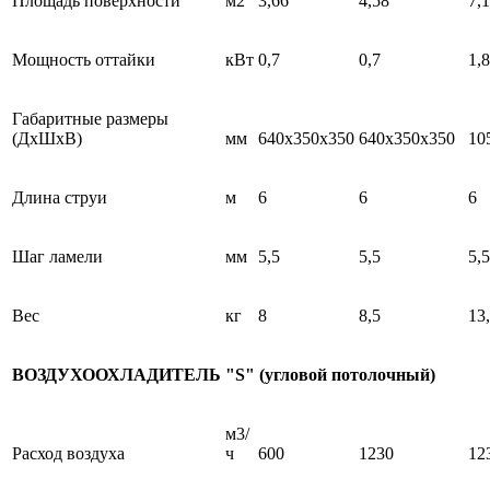
Площадь поверхности
м2
3,66
4,58
7,
Мощность оттайки
кВт
0,7
0,7
1,8
Габаритные размеры
(ДхШхВ)
мм
640x350x350
640x350x350
10
Длина струи
м
6
6
6
Шаг ламели
мм
5,5
5,5
5,5
Вес
кг
8
8,5
13
ВОЗДУХООХЛАДИТЕЛЬ "S" (угловой потолочный)
м3/
Расход воздуха
ч
600
1230
12