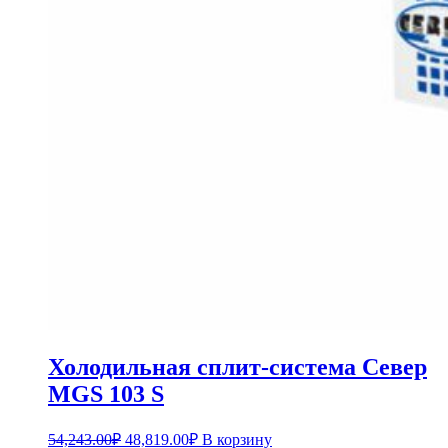
Холодильная сплит-система Север
MGS 103 S
54,243.00
₽
48,819.00
₽
В корзину