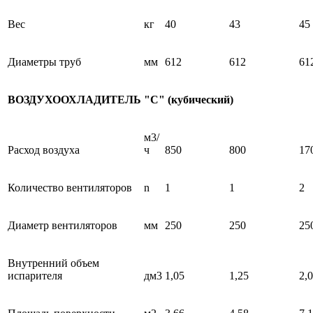
Вес
кг
40
43
45
Диаметры труб
мм
612
612
61
ВОЗДУХООХЛАДИТЕЛЬ "С" (кубический)
м3/
Расход воздуха
ч
850
800
17
Количество вентиляторов
n
1
1
2
Диаметр вентиляторов
мм
250
250
25
Внутренний объем
испарителя
дм3
1,05
1,25
2,