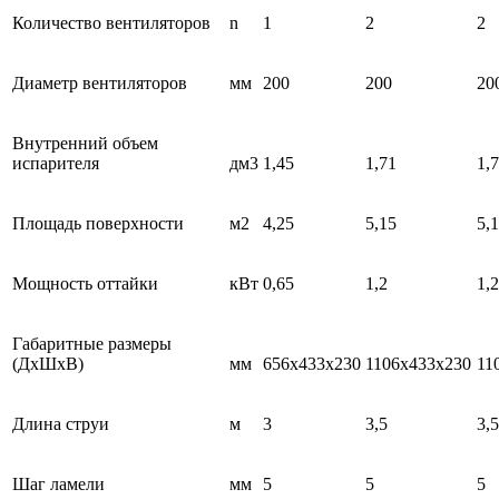
Количество вентиляторов
n
1
2
2
Диаметр вентиляторов
мм
200
200
20
Внутренний объем
испарителя
дм3
1,45
1,71
1,
Площадь поверхности
м2
4,25
5,15
5,
Мощность оттайки
кВт
0,65
1,2
1,2
Габаритные размеры
(ДхШхВ)
мм
656x433x230
1106x433x230
11
Длина струи
м
3
3,5
3,5
Шаг ламели
мм
5
5
5