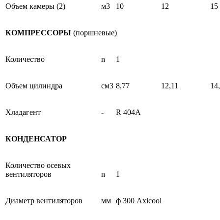
Объем камеры (2)
м3
10
12
15
КОМПРЕССОРЫ
(поршневые)
Количество
n
1
Объем цилиндра
см3
8,77
12,11
14
Хладагент
-
R 404A
КОНДЕНСАТОР
Количество осевых
вентиляторов
n
1
Диаметр вентиляторов
мм
ф 300 Axicool