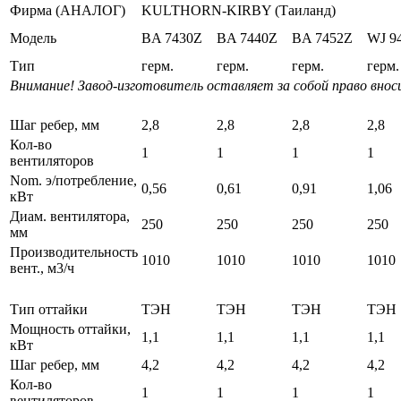
Фирма (АНАЛОГ)
KULTHORN-KIRBY (Таиланд)
Модель
BA 7430Z
BA 7440Z
BA 7452Z
WJ 9
Тип
герм.
герм.
герм.
герм.
Внимание! Завод-изготовитель оставляет за собой право внос
Шаг ребер, мм
2,8
2,8
2,8
2,8
Кол-во
1
1
1
1
вентиляторов
Nom. э/потребление,
0,56
0,61
0,91
1,06
кВт
Диам. вентилятора,
250
250
250
250
мм
Производительность
1010
1010
1010
1010
вент., м3/ч
Тип оттайки
ТЭН
ТЭН
ТЭН
ТЭН
Мощность оттайки,
1,1
1,1
1,1
1,1
кВт
Шаг ребер, мм
4,2
4,2
4,2
4,2
Кол-во
1
1
1
1
вентиляторов