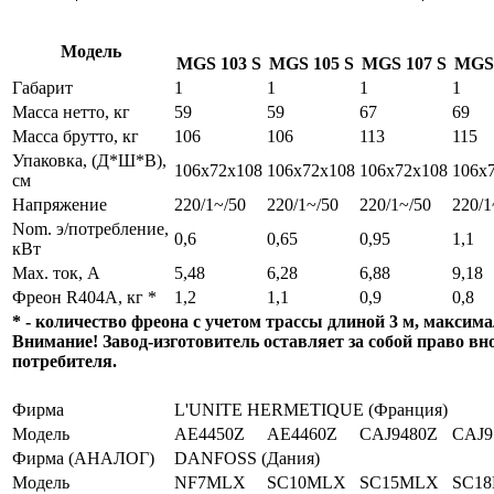
Модель
MGS 103 S
MGS 105 S
MGS 107 S
MGS 
Габарит
1
1
1
1
Масса нетто, кг
59
59
67
69
Масса брутто, кг
106
106
113
115
Упаковка, (Д*Ш*В),
106х72х108
106х72х108
106х72х108
106х
см
Напряжение
220/1~/50
220/1~/50
220/1~/50
220/1
Nom. э/потребление,
0,6
0,65
0,95
1,1
кВт
Max. ток, А
5,48
6,28
6,88
9,18
Фреон R404А, кг *
1,2
1,1
0,9
0,8
* - количество фреона с учетом трассы длиной 3 м, максим
Внимание! Завод-изготовитель оставляет за собой право вн
потребителя.
Фирма
L'UNITE HERMETIQUE (Франция)
Модель
AE4450Z
AE4460Z
CAJ9480Z
CAJ9
Фирма (АНАЛОГ)
DANFOSS (Дания)
Модель
NF7MLX
SC10MLX
SC15MLX
SC1