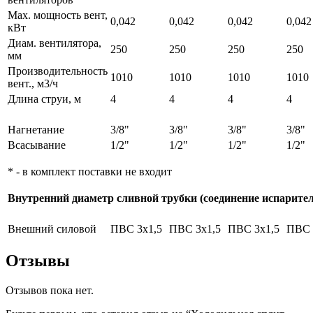
Max. мощность вент,
0,042
0,042
0,042
0,042
кВт
Диам. вентилятора,
250
250
250
250
мм
Производительность
1010
1010
1010
1010
вент., м3/ч
Длина струи, м
4
4
4
4
Нагнетание
3/8"
3/8"
3/8"
3/8"
Всасывание
1/2"
1/2"
1/2"
1/2"
* - в комплект поставки не входит
Внутренний диаметр сливной трубки (соединение испарителя
Внешний силовой
ПВС 3х1,5
ПВС 3х1,5
ПВС 3х1,5
ПВС 
Отзывы
Отзывов пока нет.