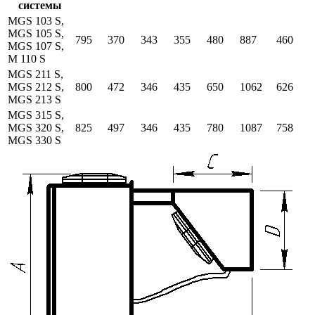
системы
MGS 103 S,
MGS 105 S,
795
370
343
355
480
887
460
MGS 107 S,
M 110 S
MGS 211 S,
MGS 212 S,
800
472
346
435
650
1062
626
MGS 213 S
MGS 315 S,
MGS 320 S,
825
497
346
435
780
1087
758
MGS 330 S