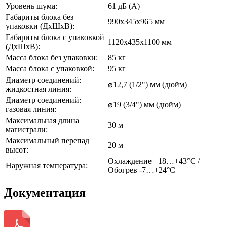
Уровень шума:
61 дБ (А)
Габариты блока без
990x345x965 мм
упаковки (ДхШхВ):
Габариты блока с упаковкой
1120x435x1100 мм
(ДхШхВ):
Масса блока без упаковки:
85 кг
Масса блока с упаковкой:
95 кг
Диаметр соединений:
⌀12,7 (1/2") мм (дюйм)
жидкостная линия:
Диаметр соединений:
⌀19 (3/4") мм (дюйм)
газовая линия:
Максимальная длина
30 м
магистрали:
Максимальный перепад
20 м
высот:
Охлаждение +18…+43°С /
Наружная температура:
Обогрев -7…+24°С
Документация