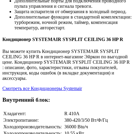
Дополнительные порты для подключения проводного
пульта управления и сигнала тревоги.
Защита испарителя от обмерзания в холодный период.
Дополнительные функции в стандартной комплектации:
турборежим, ночной режим, таймер, компенсация
температур, авторестарт.
Кондиционер SYSTEMAIR SYSPLIT CEILING 36 HP R
Вы можете купить Кондиционер SYSTEMAIR SYSPLIT
CEILING 36 HP R в интернет-магазине Эйркон по выгодной
цене. Кондиционер SYSTEMAIR SYSPLIT CEILING 36 HP R
: описание, фото, характеристики, отзывы покупателей,
инструкция, коды ошибок (в вкладке документация) и
аксессуары.
Смотреть все Кондиционеры Systemair
Внутренний блок:
Хладагент:
R 410A
Электропитание:
380-420/3/50 Вт/Ф/Гц
Холодопроизводительность:
36000 Btu/ч
Холодопроизводительность:
10,55 кВт