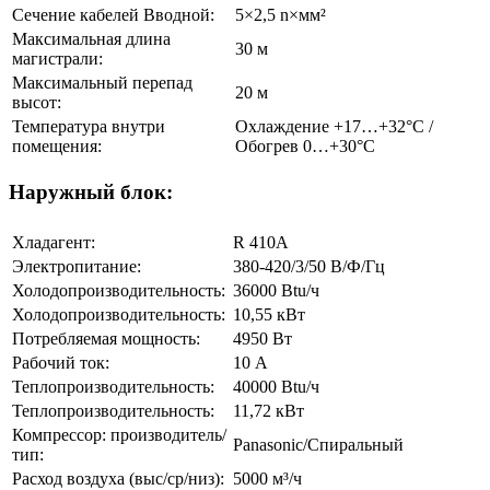
Сечение кабелей Вводной:
5×2,5 n×мм²
Максимальная длина
30 м
магистрали:
Максимальный перепад
20 м
высот:
Температура внутри
Охлаждение +17…+32°С /
помещения:
Обогрев 0…+30°С
Наружный блок:
Хладагент:
R 410A
Электропитание:
380-420/3/50 В/Ф/Гц
Холодопроизводительность:
36000 Btu/ч
Холодопроизводительность:
10,55 кВт
Потребляемая мощность:
4950 Вт
Рабочий ток:
10 А
Теплопроизводительность:
40000 Btu/ч
Теплопроизводительность:
11,72 кВт
Компрессор: производитель/
Panasonic/Спиральный
тип:
Расход воздуха (выс/ср/низ):
5000 м³/ч