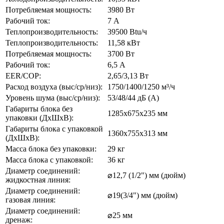
Потребляемая мощность:
3980 Вт
Рабочий ток:
7 А
Теплопроизводительность:
39500 Btu/ч
Теплопроизводительность:
11,58 кВт
Потребляемая мощность:
3700 Вт
Рабочий ток:
6,5 А
EER/COP:
2,65/3,13 Вт
Расход воздуха (выс/ср/низ):
1750/1400/1250 м³/ч
Уровень шума (выс/ср/низ):
53/48/44 дБ (А)
Габариты блока без
1285x675x235 мм
упаковки (ДхШхВ):
Габариты блока с упаковкой
1360x755x313 мм
(ДхШхВ):
Масса блока без упаковки:
29 кг
Масса блока с упаковкой:
36 кг
Диаметр соединений:
⌀12,7 (1/2") мм (дюйм)
жидкостная линия:
Диаметр соединений:
⌀19(3/4") мм (дюйм)
газовая линия:
Диаметр соединений:
⌀25 мм
дренаж: