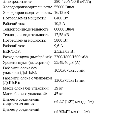
Электропитание:
380-420/3/50 Вт/Ф/Гц
Холодопроизводительность:
55000 Btu/ч
Холодопроизводительность:
16,12 кВт
Потребляемая мощность:
6400 Вт
Рабочий ток:
10,5 А
Теплопроизводительность:
60000 Btu/ч
Теплопроизводительность:
17,58 кВт
Потребляемая мощность:
5800 Вт
Рабочий ток:
9,6 А
EER/COP:
2,52/3,03 Вт
Расход воздуха (выс/ср/низ):
2300/1800/1600 м³/ч
Уровень шума (выс/ср/низ):
55/49/46 дБ (А)
Габариты блока без
1650x675x235 мм
упаковки (ДхШхВ):
Габариты блока с упаковкой
1360x755x313 мм
(ДхШхВ):
Масса блока без упаковки:
39 кг
Масса блока с упаковкой:
45 кг
Диаметр соединений:
⌀12,7 (1/2") мм (дюйм)
жидкостная линия:
Диаметр соединений:
⌀19(3/4") мм (дюйм)