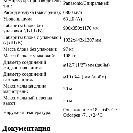
Компрессор: производитель/
Panasonic/Спиральный
тип:
Расход воздуха (выс/ср/низ):
6800 м³/ч
Уровень шума:
63 дБ (А)
Габариты блока без
900x350x1170 мм
упаковки (ДхШхВ):
Габариты блока с упаковкой
1032x443x1307 мм
(ДхШхВ):
Масса блока без упаковки:
97 кг
Масса блока с упаковкой:
108 кг
Диаметр соединений:
⌀12,7 (1/2") мм (дюйм)
жидкостная линия:
Диаметр соединений:
⌀19 (3/4") мм (дюйм)
газовая линия:
Максимальная длина
50 м
магистрали:
Максимальный перепад
25 м
высот:
Охлаждение +18…+43°С /
Наружная температура:
Обогрев -7…+24°С
Документация