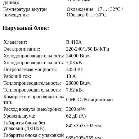
длина):
Температура внутри
Охлаждение +17…+32°С /
помещения:
Обогрев 0…+30°С
Наружный блок:
Хладагент:
R 410A
Электропитание:
220-240/1/50 В/Ф/Гц
Холодопроизводительность:
24000 Btu/ч
Холодопроизводительность:
7,03 кВт
Потребляемая мощность:
3450 Вт
Рабочий ток:
18 А
Теплопроизводительность:
26000 Btu/ч
Теплопроизводительность:
7,62 кВт
Компрессор: производитель/
GMCC /Ротационный
тип:
Расход воздуха (выс/ср/низ):
3200 м³/ч
Уровень шума:
62 дБ (А)
Габариты блока без
845x363x702 мм
упаковки (ДхШхВ):
Габариты блока с упаковкой
965x395x755 мм