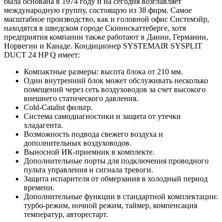
была основана в 1974 году и на сегодня возглавляет
международную группу, состоящую из 38 фирм. Самое
масштабное производство, как и головной офис Системэйр,
находятся в шведском городе Скиннскаттеберге, хотя
предприятия компании также работают в Дании, Германии,
Норвегии и Канаде. Кондиционер SYSTEMAIR SYSPLIT
DUCT 24 HP Q имеет:
Компактные размеры: высота блока от 210 мм.
Один внутренний блок может обслуживать несколько
помещений через сеть воздуховодов за счет высокого
внешнего статического давления.
Cold-Catalist фильтр.
Система самодиагностики и защита от утечки
хладагента.
Возможность подвода свежего воздуха и
дополнительных воздуховодов.
Выносной ИК-приемник в комплекте.
Дополнительные порты для подключения проводного
пульта управления и сигнала тревоги.
Защита испарителя от обмерзания в холодный период
времени.
Дополнительные функции в стандартной комплектации:
турбо-режим, ночной режим, таймер, компенсация
температур, авторестарт.