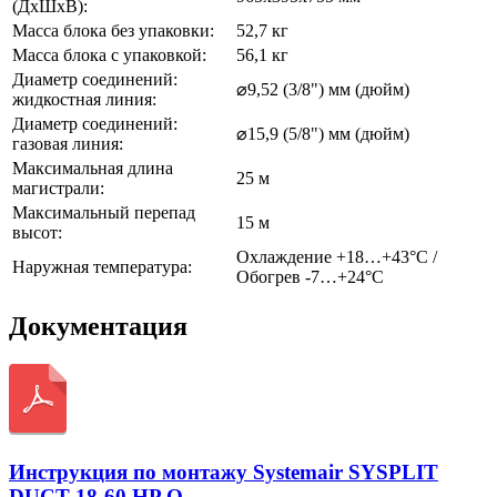
(ДхШхВ):
Масса блока без упаковки:
52,7 кг
Масса блока с упаковкой:
56,1 кг
Диаметр соединений:
⌀9,52 (3/8") мм (дюйм)
жидкостная линия:
Диаметр соединений:
⌀15,9 (5/8") мм (дюйм)
газовая линия:
Максимальная длина
25 м
магистрали:
Максимальный перепад
15 м
высот:
Охлаждение +18…+43°С /
Наружная температура:
Обогрев -7…+24°С
Документация
Инструкция по монтажу Systemair SYSPLIT
DUCT 18-60 HP Q