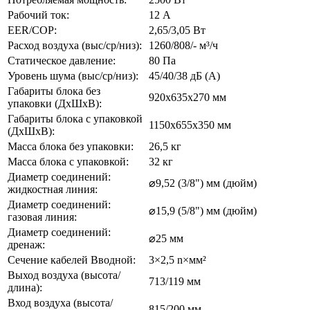
Рабочий ток:
12 А
EER/COP:
2,65/3,05 Вт
Расход воздуха (выс/ср/низ):
1260/808/- м³/ч
Статическое давление:
80 Па
Уровень шума (выс/ср/низ):
45/40/38 дБ (А)
Габариты блока без
920x635x270 мм
упаковки (ДхШхВ):
Габариты блока с упаковкой
1150x655x350 мм
(ДхШхВ):
Масса блока без упаковки:
26,5 кг
Масса блока с упаковкой:
32 кг
Диаметр соединений:
⌀9,52 (3/8") мм (дюйм)
жидкостная линия:
Диаметр соединений:
⌀15,9 (5/8") мм (дюйм)
газовая линия:
Диаметр соединений:
⌀25 мм
дренаж:
Сечение кабелей Вводной:
3×2,5 n×мм²
Выход воздуха (высота/
713/119 мм
длина):
Вход воздуха (высота/
815/200 мм