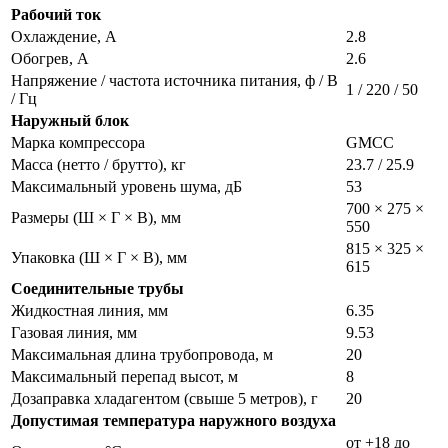
Рабочий ток
Охлаждение, А
2.8
Обогрев, А
2.6
Напряжение / частота источника питания, ф / В
1 / 220 / 50
/ Гц
Наружный блок
Марка компрессора
GMCC
Масса (нетто / брутто), кг
23.7 / 25.9
Максимальный уровень шума, дБ
53
700 × 275 ×
Размеры (Ш × Г × В), мм
550
815 × 325 ×
Упаковка (Ш × Г × В), мм
615
Соединительные трубы
Жидкостная линия, мм
6.35
Газовая линия, мм
9.53
Максимальная длина трубопровода, м
20
Максимальный перепад высот, м
8
Дозаправка хладагентом (свыше 5 метров), г
20
Допустимая температура наружного воздуха
от +18 до