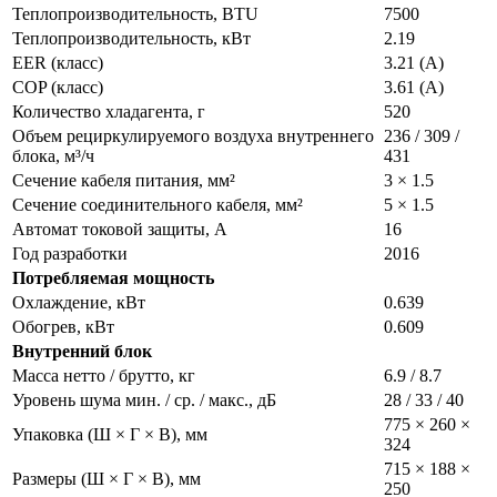
Теплопроизводительность, BTU
7500
Теплопроизводительность, кВт
2.19
EER (класс)
3.21 (A)
COP (класс)
3.61 (А)
Количество хладагента, г
520
Объем рециркулируемого воздуха внутреннего
236 / 309 /
блока, м³/ч
431
Сечение кабеля питания, мм²
3 × 1.5
Сечение соединительного кабеля, мм²
5 × 1.5
Автомат токовой защиты, A
16
Год разработки
2016
Потребляемая мощность
Охлаждение, кВт
0.639
Обогрев, кВт
0.609
Внутренний блок
Масса нетто / брутто, кг
6.9 / 8.7
Уровень шума мин. / ср. / макс., дБ
28 / 33 / 40
775 × 260 ×
Упаковка (Ш × Г × В), мм
324
715 × 188 ×
Размеры (Ш × Г × В), мм
250