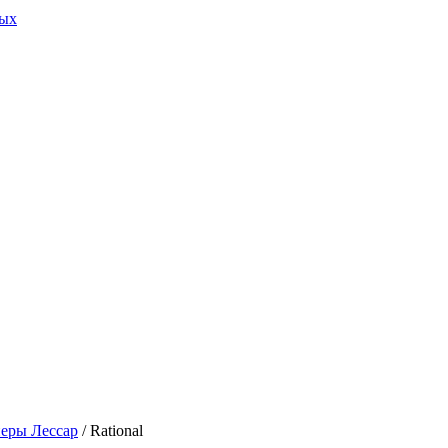
ных
еры Лессар
/ Rational