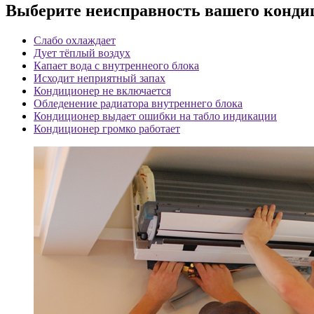
Выберите неисправность вашего конди
Слабо охлаждает
Дует тёплый воздух
Капает вода с внутреннеого блока
Исходит неприятный запах
Кондиционер не включается
Обледенение радиатора внутреннего блока
Кондиционер выдает ошибки на табло индикации
Кондиционер громко работает