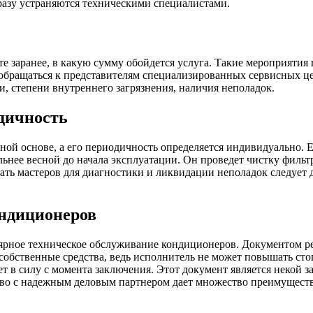
разу устраняются техническими специалистами.
е заранее, в какую сумму обойдется услуга. Такие мероприятия 
 обращаться к представителям специализированных сервисных ц
и, степени внутреннего загрязнения, наличия неполадок.
дичность
ной основе, а его периодичность определяется индивидуально. 
льнее весной до начала эксплуатации. Он проведет чистку фильт
ть мастеров для диагностики и ликвидации неполадок следует д
ондиционеров
ярное техническое обслуживание кондиционеров. Документом ре
собственные средства, ведь исполнитель не может повышать сто
 в силу с момента заключения. Этот документ является некой за
во с надежным деловым партнером дает множество преимуществ,