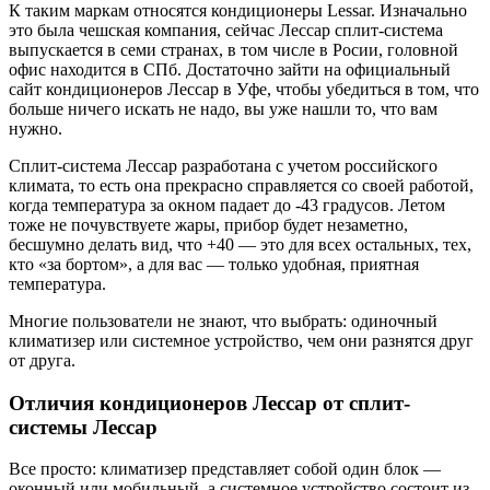
К таким маркам относятся кондиционеры Lessar. Изначально
это была чешская компания, сейчас Лессар сплит-система
выпускается в семи странах, в том числе в Росии, головной
офис находится в СПб. Достаточно зайти на официальный
сайт кондиционеров Лессар в Уфе, чтобы убедиться в том, что
больше ничего искать не надо, вы уже нашли то, что вам
нужно.
Сплит-система Лессар разработана с учетом российского
климата, то есть она прекрасно справляется со своей работой,
когда температура за окном падает до -43 градусов. Летом
тоже не почувствуете жары, прибор будет незаметно,
бесшумно делать вид, что +40 — это для всех остальных, тех,
кто «за бортом», а для вас — только удобная, приятная
температура.
Многие пользователи не знают, что выбрать: одиночный
климатизер или системное устройство, чем они разнятся друг
от друга.
Отличия кондиционеров Лессар от сплит-
системы Лессар
Все просто: климатизер представляет собой один блок —
оконный или мобильный, а системное устройство состоит из