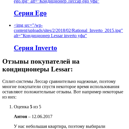
ego.jpg" alt="Кондиционер Лессар ego уфа"
Серия Ego
<img src="/wp-
content/uploads/sites/2/2018/02/Rational_Inverto_2015.jpg"
alt="Кондиционер Lessar inverto уфа"
Серия Inverto
Отзывы покупателей на
кондиционеры Lessar:
Сплит-системы Лессар сравнительно надежные, поэтому
многие покупатели спустя некоторое время использования
оставляют положительные отзывы. Вот например некоторые
из них:
Оценка
5
из 5
Антон
–
12.06.2017
У нас небольшая квартира, поэтому выбирали