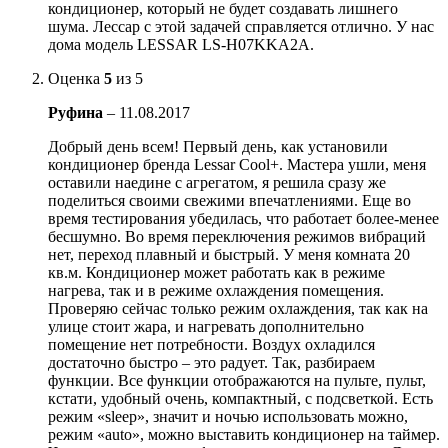
кондиционер, который не будет создавать лишнего
шума. Лессар с этой задачей справляется отлично. У нас
дома модель LESSAR LS-H07KKA2A.
Оценка
5
из 5
Руфина
–
11.08.2017
Добрый день всем! Первый день, как установили
кондиционер бренда Lessar Cool+. Мастера ушли, меня
оставили наедине с агрегатом, я решила сразу же
поделиться своими свежими впечатлениями. Еще во
время тестирования убедилась, что работает более-менее
бесшумно. Во время переключения режимов вибраций
нет, переход плавный и быстрый. У меня комната 20
кв.м. Кондиционер может работать как в режиме
нагрева, так и в режиме охлаждения помещения.
Проверяю сейчас только режим охлаждения, так как на
улице стоит жара, и нагревать дополнительно
помещение нет потребности. Воздух охладился
достаточно быстро – это радует. Так, разбираем
функции. Все функции отображаются на пульте, пульт,
кстати, удобный очень, компактный, с подсветкой. Есть
режим «sleep», значит и ночью использовать можно,
режим «auto», можно выставить кондиционер на таймер.