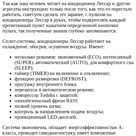
Так как наш человек читает на кондиционер Лессар и другие
агрегаты инструкцию только после того, как что-то перестало
работать, советуем сделать это заранее, с пультом на
кондиционеры Лессар в руках, чтобы подкреплять каждый
прочитанный пункт нажатием определенной кнопочки
пульта, так полученные знания глубоко запоминаются.
Сплит-системы, кондиционеры Лессар работают на
охлаждение, обогрев, осушение воздуха. Имеют:
несколько режимов: экономичный (ECO), интенсивный
(SUPER), автоматический (AUTO), для комфортного сна
(SLEEP);
таймер (TIMER) на включение и отключение;
функцию разморозки (DEFROST);
просушку внутреннего блока;
перезапуск в автоматическом режиме;
компрессор Toshiba с защитой;
озонобезопасный фреон R410;
низкий уровень шума;
контроль за направлением подачи воздуха;
проекционный LED-дисплей.
Система экономична, обладает энергоэффективностью А-
класса, проводит самодиагностику, имеет компактные