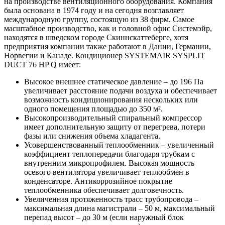
на производстве вентиляционного оборудования. Компания
была основана в 1974 году и на сегодня возглавляет
международную группу, состоящую из 38 фирм. Самое
масштабное производство, как и головной офис Системэйр,
находятся в шведском городе Скиннскаттеберге, хотя
предприятия компании также работают в Дании, Германии,
Норвегии и Канаде. Кондиционер SYSTEMAIR SYSPLIT
DUCT 76 HP Q имеет:
Высокое внешнее статическое давление – до 196 Па
увеличивает расстояние подачи воздуха и обеспечивает
возможность кондиционирования нескольких или
одного помещения площадью до 350 м².
Высокопроизводительный спиральный компрессор
имеет дополнительную защиту от перегрева, потери
фазы или снижения объема хладагента.
Усовершенствованный теплообменник – увеличенный
коэффициент теплопередачи благодаря трубкам с
внутренним микропрофилем. Высокая мощность
осевого вентилятора увеличивает теплообмен в
конденсаторе. Антикоррозийное покрытие
теплообменника обеспечивает долговечность.
Увеличенная протяженность трасc трубопровода –
максимальная длина магистрали – 50 м, максимальный
перепад высот – до 30 м (если наружный блок