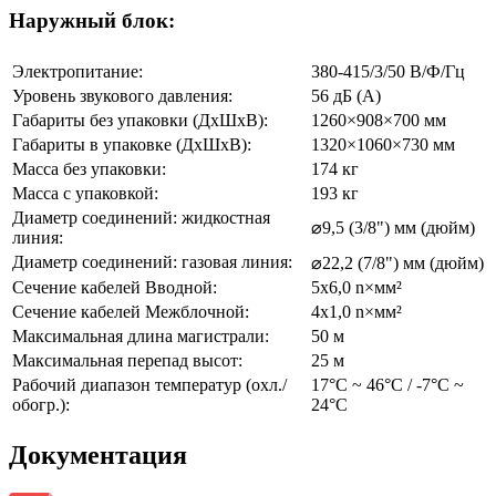
Наружный блок:
Электропитание:
380-415/3/50 В/Ф/Гц
Уровень звукового давления:
56 дБ (А)
Габариты без упаковки (ДхШхВ):
1260×908×700 мм
Габариты в упаковке (ДхШхВ):
1320×1060×730 мм
Масса без упаковки:
174 кг
Масса с упаковкой:
193 кг
Диаметр соединений: жидкостная
⌀9,5 (3/8") мм (дюйм)
линия:
Диаметр соединений: газовая линия:
⌀22,2 (7/8") мм (дюйм)
Сечение кабелей Вводной:
5х6,0 n×мм²
Сечение кабелей Межблочной:
4х1,0 n×мм²
Максимальная длина магистрали:
50 м
Максимальная перепад высот:
25 м
Рабочий диапазон температур (охл./
17°C ~ 46°C / -7°C ~
обогр.):
24°C
Документация