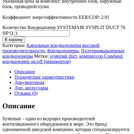
Указанная цена за комплект: внутренний блок, наружный
блок, проводной пульт.
Коэффициент энергоэффективности EER/COP: 2.91
Количество Кондиционер SYSTEMAIR SYSPLIT DUCT 76
HP Q
В корзину
Категории:
Канальные кондиционеры высокой
производительности
,
Кондиционеры
,
Полупромышленные
кондиционеры
Метки:
systemair duct
,
компрессор Copeland
,
кондиционер on-off (неинвертор)
Описание
Технические характеристики
Документация
Доп. аксессуары
Отзывы (0)
Описание
Systemair – один из ведущих производителей
вентиляционного оборудования в мире. Это бренд
одноименной шведской компании, которая специализируется