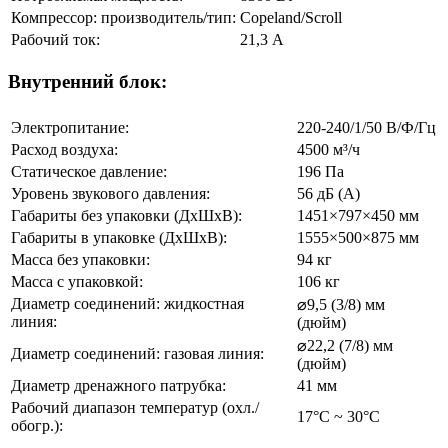
Компрессор: производитель/тип:
Copeland/Scroll
Рабочий ток:
21,3 А
Внутренний блок:
Электропитание:
220-240/1/50 В/Ф/Гц
Расход воздуха:
4500 м³/ч
Статическое давление:
196 Па
Уровень звукового давления:
56 дБ (А)
Габариты без упаковки (ДхШхВ):
1451×797×450 мм
Габариты в упаковке (ДхШхВ):
1555×500×875 мм
Масса без упаковки:
94 кг
Масса с упаковкой:
106 кг
Диаметр соединений: жидкостная
⌀9,5 (3/8) мм
линия:
(дюйм)
⌀22,2 (7/8) мм
Диаметр соединений: газовая линия:
(дюйм)
Диаметр дренажного патрубка:
41 мм
Рабочий диапазон температур (охл./
17°C ~ 30°C
обогр.):