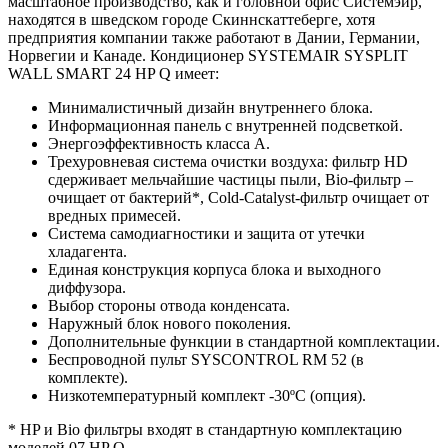
масштабное производство, как и головной офис Системэйр,
находятся в шведском городе Скиннскаттеберге, хотя
предприятия компании также работают в Дании, Германии,
Норвегии и Канаде. Кондиционер SYSTEMAIR SYSPLIT
WALL SMART 24 HP Q имеет:
Минималистичный дизайн внутреннего блока.
Информационная панель с внутренней подсветкой.
Энергоэффективность класса А.
Трехуровневая система очистки воздуха: фильтр HD
сдерживает мельчайшие частицы пыли, Bio-фильтр –
очищает от бактерий*, Cold-Catalyst-фильтр очищает от
вредных примесей.
Cистема самодиагностики и защита от утечки
хладагента.
Единая конструкция корпуса блока и выходного
диффузора.
Выбор стороны отвода конденсата.
Наружный блок нового поколения.
Дополнительные функции в стандартной комплектации.
Беспроводной пульт SYSCONTROL RM 52 (в
комплекте).
Низкотемпературный комплект -30ºС (опция).
* HP и Bio фильтры входят в стандартную комплектацию
моделей 07 HP Q.