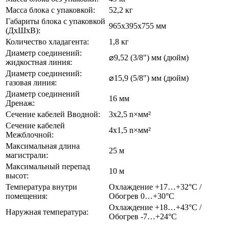
Масса блока с упаковкой:
52,2 кг
Габариты блока с упаковкой
965х395х755 мм
(ДхШхВ):
Количество хладагента:
1,8 кг
Диаметр соединений:
⌀9,52 (3/8") мм (дюйм)
жидкостная линия:
Диаметр соединений:
⌀15,9 (5/8") мм (дюйм)
газовая линия:
Диаметр соединений
16 мм
Дренаж:
Сечение кабелей Вводной:
3х2,5 n×мм²
Сечение кабелей
4х1,5 n×мм²
Межблочной:
Максимальная длина
25 м
магистрали:
Максимальный перепад
10 м
высот:
Температура внутри
Охлаждение +17…+32°С /
помещения:
Обогрев 0…+30°С
Охлаждение +18…+43°С /
Наружная температура:
Обогрев -7…+24°С