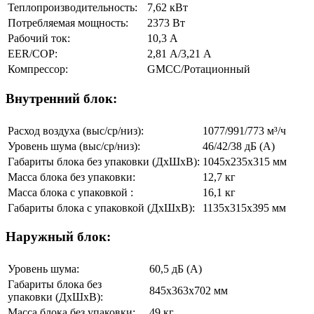
Теплопроизводительность:
7,62 кВт
Потребляемая мощность:
2373 Вт
Рабочий ток:
10,3 А
EER/COP:
2,81 А/3,21 А
Компрессор:
GMCC/Ротационный
Внутренний блок:
Расход воздуха (выс/ср/низ):
1077/991/773 м³/ч
Уровень шума (выс/ср/низ):
46/42/38 дБ (А)
Габариты блока без упаковки (ДхШхВ):
1045x235x315 мм
Масса блока без упаковки:
12,7 кг
Масса блока с упаковкой :
16,1 кг
Габариты блока с упаковкой (ДхШхВ):
1135х315х395 мм
Наружный блок:
Уровень шума:
60,5 дБ (А)
Габариты блока без
845х363х702 мм
упаковки (ДхШхВ):
Масса блока без упаковки:
49 кг